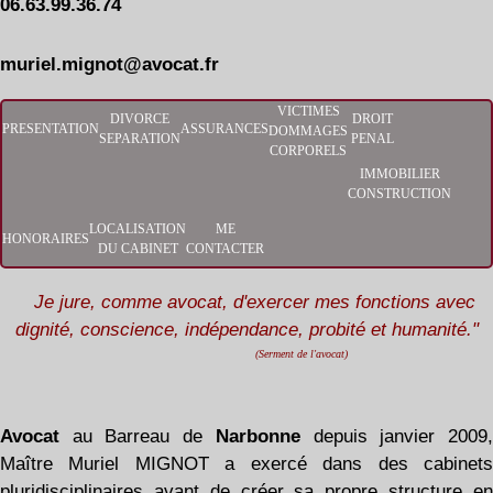
06.63.99.36.74
muriel.mignot@avocat.fr
VICTIMES
DIVORCE
DROIT
PRESENTATION
ASSURANCES
DOMMAGES
SEPARATION
PENAL
CORPORELS
IMMOBILIER
CONSTRUCTION
LOCALISATION
ME
HONORAIRES
DU CABINET
CONTACTER
Je jure, comme avocat, d'exercer mes fonctions avec
dignité, conscience, indépendance, probité et humanité."
(Serment de l'avocat)
Avocat
au Barreau de
Narbonne
depuis janvier 2009
Maître Muriel MIGNOT a exercé dans des cabinets
pluridisciplinaires avant de créer sa propre structure en