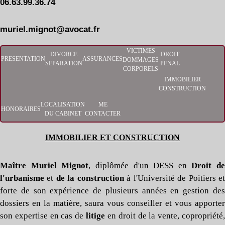
06.63.99.36.74
muriel.mignot@avocat.fr
VICTIMES
DIVORCE
DROIT
PRESENTATION
ASSURANCES
DOMMAGES
SEPARATION
PENAL
CORPORELS
IMMOBILIER
CONSTRUCTION
LOCALISATION
ME
HONORAIRES
DU CABINET
CONTACTER
IMMOBILIER ET CONSTRUCTION
Maître Muriel Mignot
, diplômée d'un DESS en
Droit de
l'urbanisme
et
de la construction
à l'Université de Poitiers e
forte de son expérience de plusieurs années en gestion des
dossiers en la matière, saura vous conseiller et vous apporter
son expertise en cas de
litige
en droit de la vente, copropriété