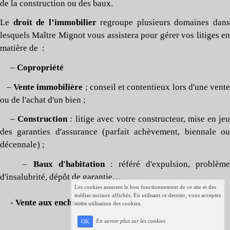
de la construction ou des baux.
Le
droit de l’immobilier
regroupe plusieurs domaines dan
lesquels Maître Mignot vous assistera pour gérer vos litiges en
matière de :
–
Copropriété
–
Vente immobilière
; conseil et contentieux lors d'une vente
ou de l'achat d'un bien ;
–
Construction
: litige avec votre constructeur, mise en je
des garanties d'assurance (parfait achèvement, biennale ou
décennale) ;
–
B
aux d'habitation
: référé d'expulsion, problèm
d'insalubrité, dépôt de garantie…
Les cookies assurent le bon fonctionnement de ce site et des
médias sociaux affichés. En utilisant ce dernier, vous acceptez
-
Vente aux enchères
notre utilisation des cookies.
En savoir plus sur les cookies
OK